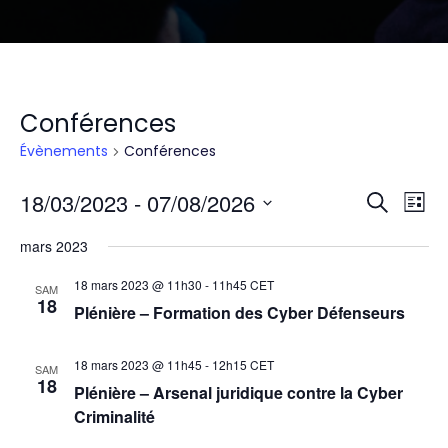
Conférences
Évènements
Conférences
Rech
18/03/2023
 - 
07/08/2026
Na
Recherch
Liste
Sélectionnez
mars 2023
une
et
d
date.
18 mars 2023 @ 11h30
-
11h45
CET
SAM
18
vu
navig
Plénière – Formation des Cyber Défenseurs
É
18 mars 2023 @ 11h45
-
12h15
CET
de
SAM
18
Plénière – Arsenal juridique contre la Cyber
Criminalité
vues