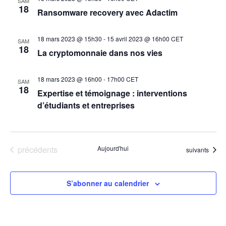
SAM
18
Ransomware recovery avec Adactim
18 mars 2023 @ 15h30
-
15 avril 2023 @ 16h00
CET
SAM
18
La cryptomonnaie dans nos vies
18 mars 2023 @ 16h00
-
17h00
CET
SAM
18
Expertise et témoignage : interventions
d’étudiants et entreprises
Évènements
précédents
Aujourd'hui
Évènements
suivants
S’abonner au calendrier